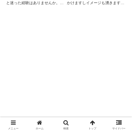
と迷った経験はありませんか。大
かけますしイメージも湧きます。
きなボトルを持っていくと荷物が
のし餅とは何なのか、切り餅との
重くなるし、現地のホテル備え付
違いや食べ方切り方について解説
けのものは肌に合わないこともあ
していきます。のし餅と切り餅の
ります。そんなときに役立つの
違い鏡餅などの日本の年末年始の
が、旅行用サイズのボディソープ
伝統には、特別な餅の形態が含
です...
ま...
メニュー
ホーム
検索
トップ
サイドバー