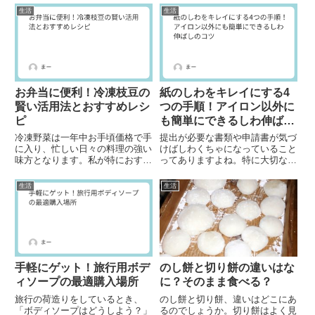
さらには赤ちゃんやペットの体重
ませんか。実はペットボトルのへ
生活
生活
など、私たちの生活の中で「4キ
こみは、温水や冷凍庫、ドライヤ
ロ」という数字は意外とよく登場
ーなど身近なアイテムを使って直
します。本記事では、4キロを
すことができます。さらに、未
身...
開...
お弁当に便利！冷凍枝豆の
紙のしわをキレイにする4
賢い活用法とおすすめレシ
つの手順！アイロン以外に
ピ
も簡単にできるしわ伸ばし
のコツ
冷凍野菜は一年中お手頃価格で手
提出が必要な書類や申請書が気づ
に入り、忙しい日々の料理の強い
けばしわくちゃになっていること
味方となります。私が特におすす
ってありますよね。特に大切な書
めするのは冷凍枝豆。鮮やかな緑
類になると、困った状況です。し
色と独特の食感で、お弁当の見た
わになった紙を何とかしたいと考
生活
生活
目と食感を引き立てます。常に冷
えている方は多いです。実は、し
凍庫にストックしておくと、何か
わを手軽に取り除く方法があるん
と便利に使えるアイテムです。
です。ここでは、そんな状況を
冷...
解...
手軽にゲット！旅行用ボデ
のし餅と切り餅の違いはな
ィソープの最適購入場所
に？そのまま食べる？
旅行の荷造りをしているとき、
のし餅と切り餅、違いはどこにあ
「ボディソープはどうしよう？」
るのでしょうか。切り餅はよく見