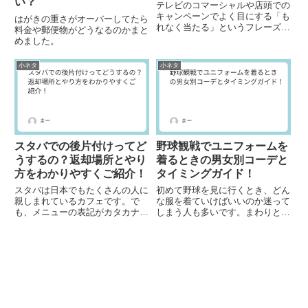
い？
テレビのコマーシャルや店頭での
キャンペーンでよく目にする「も
はがきの重さがオーバーしてたら
れなく当たる」というフレーズ。
料金や郵便物がどうなるのかまと
この言葉を聞くと、「お得だから
めました。
参加してみよう」と感じる人も多
いでしょう。しかし、「もれなく
小ネタ
小ネタ
当たる」という言葉は一体どんな
意味を持つのでしょうか？実際
に...
スタバでの後片付けってど
野球観戦でユニフォームを
うするの？返却場所とやり
着るときの男女別コーデと
方をわかりやすくご紹介！
タイミングガイド！
スタバは日本でもたくさんの人に
初めて野球を見に行くとき、どん
親しまれているカフェです。で
な服を着ていけばいいのか迷って
も、メニューの表記がカタカナだ
しまう人も多いです。まわりと違
ったりして、ちょっと分かりづら
う服装で浮いてしまわないか、気
いと感じることもあるかもしれま
になることもあるかもしれませ
せん。最初は、店員さんに声をか
ん。好きなチームや選手がいるな
けるのもドキドキしますし、注文
ら、その応援の気持ちを込めてユ
や後片付けの流れがよくわからず
ニフォームを着てみたくなること
戸...
も...