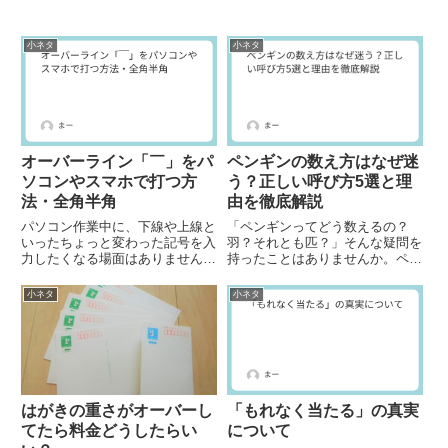
小ネタ
小ネタ
オーバーライン「￣」をパ
ペンギンの数え方はなぜ迷
ソコンやスマホで打つ方
う？正しい呼び方5選と理
法・全角半角
由を徹底解説
パソコン作業中に、下線や上線と
「ペンギンってどう数えるの？
いったちょっと変わった記号を入
羽？それとも匹？」そんな疑問を
力したくなる場面はありません
持ったことはありませんか。ペン
か？この記事では、文字の上に引
ギンは鳥類でありながら飛べない
く線「オーバーライン（￣）」を
ため、数え方に迷う人が多い動物
小ネタ
小ネタ
パソコンでどうやって入力するか
です。実際には「羽」「匹」
をご紹介します。全角と半角、そ
「頭」「番」「翼」といった複数
れぞれのオーバーラインの出し方
の数え方が存在し、それぞれにき
を...
ちんと...
はがきの重さがオーバーし
「もれなく当たる」の真実
てたら料金どうしたらい
について