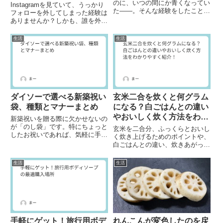
のに、いつの間にか青くなってい
Instagramを見ていて、うっかり
た――。そんな経験をしたことが
フォローを外してしまった経験は
ある人は意外と多いのではないで
ありませんか？しかも、誰を外し
しょうか。原因がわからず、ただ
たのか思い出せず焦ってしまうこ
不思議に思って終わらせてしまう
ともあるでしょう。この記事で
生活
生活
この現象には、実ははっきりとし
は、間違えてフォローを外してし
た理由があります。この記事で
まった相手を見つけ出す方法と、
は...
その後の対応について詳し...
ダイソーで選べる新築祝い
玄米二合を炊くと何グラム
袋、種類とマナーまとめ
になる？白ごはんとの違い
やおいしく炊く方法をわか
新築祝いを贈る際に欠かせないの
りやすく紹介！
が「のし袋」です。特にちょっと
玄米を二合分、ふっくらとおいし
したお祝いであれば、気軽に手に
く炊き上げるためのポイントや、
入る100円ショップのアイテムが
白ごはんとの違い、炊きあがった
便利です。この記事では、ダイソ
ときの重さなど、気になることを
ーで手に入る新築祝い袋の種類や
わかりやすくお話ししていきま
生活
生活
選び方、マナーまで詳しく紹介し
す。玄米にはたくさんの栄養がつ
ます。おしゃれで実用的な袋を...
まっています。ただ、白ごはんの
ように簡単には炊けないので、ち
ょ...
手軽にゲット！旅行用ボデ
れんこんが変色したのを戻