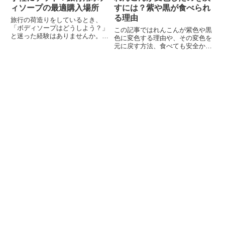
ィソープの最適購入場所
すには？紫や黒が食べられ
る理由
旅行の荷造りをしているとき、
「ボディソープはどうしよう？」
この記事ではれんこんが紫色や黒
と迷った経験はありませんか。大
色に変色する理由や、その変色を
きなボトルを持っていくと荷物が
元に戻す方法、食べても安全かど
重くなるし、現地のホテル備え付
うか、そして変色を防ぐ方法につ
けのものは肌に合わないこともあ
いて解説します。
ります。そんなときに役立つの
が、旅行用サイズのボディソープ
です...